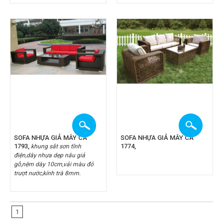
SOFA NHỰA GIẢ MÂY CA
SOFA NHỰA GIẢ MÂY CA
1793,
1774,
khung sắt sơn tĩnh
điện,dây nhựa dẹp nâu giả
gỗ,nệm dày 10cm,vải màu đỏ
trượt nước,kính trà 8mm.
1