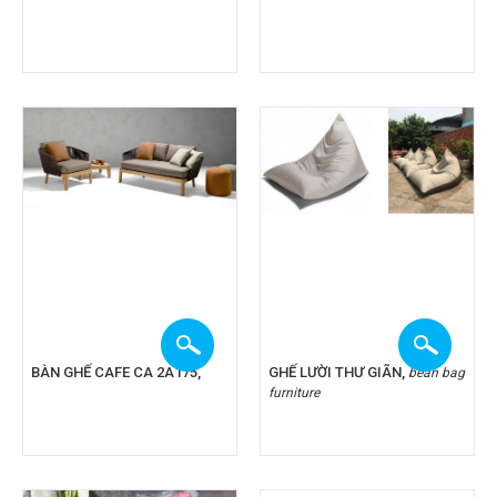
BÀN GHẾ CAFE CA 2A175,
GHẾ LƯỜI THƯ GIÃN,
bean bag
furniture