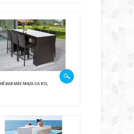
HẾ BAR MÂY NHỰA CA 813,