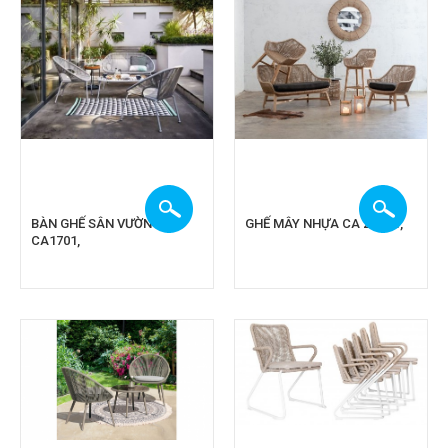
BÀN GHẾ SÂN VƯỜN
GHẾ MÂY NHỰA CA 2A201,
CA1701,