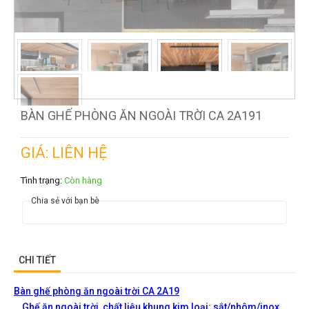
BÀN GHẾ PHÒNG ĂN NGOÀI TRỜI CA 2A191
GIÁ: LIÊN HỆ
Tình trạng:
Còn hàng
Chia sẻ với bạn bè
CHI TIẾT
Bàn ghế phòng ăn ngoài trời CA 2A19
Ghế ăn ngoài trời, chất liệu khung kim loại: sắt/nhôm/inox