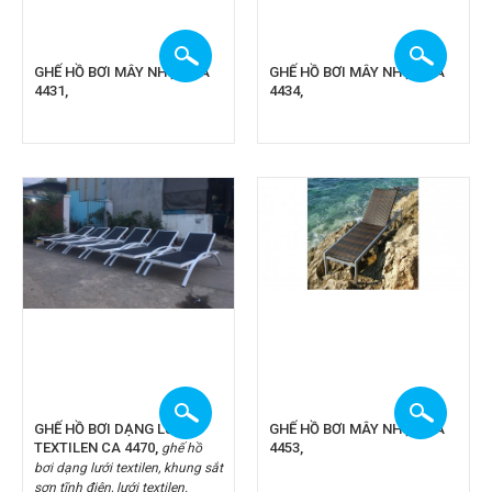
GHẾ HỒ BƠI MÂY NHỰA CA
GHẾ HỒ BƠI MÂY NHỰA CA
4431,
4434,
GHẾ HỒ BƠI DẠNG LƯỚI
GHẾ HỒ BƠI MÂY NHỰA CA
TEXTILEN CA 4470,
4453,
ghế hồ
bơi dạng lưới textilen, khung sắt
sơn tĩnh điện, lưới textilen.