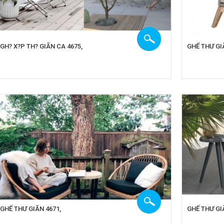
GH? X?P TH? GIÃN CA 4675,
GHẾ THƯ GI
GHẾ THƯ GIÃN 4671,
GHẾ THƯ GI