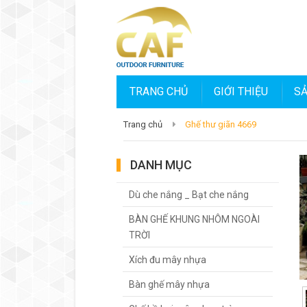
TRANG CHỦ
GIỚI THIỆU
S
Trang chủ
Ghế thư giãn 4669
DANH MỤC
Dù che nắng _ Bạt che nắng
BÀN GHẾ KHUNG NHÔM NGOÀI
TRỜI
Xích đu mây nhựa
Bàn ghế mây nhựa