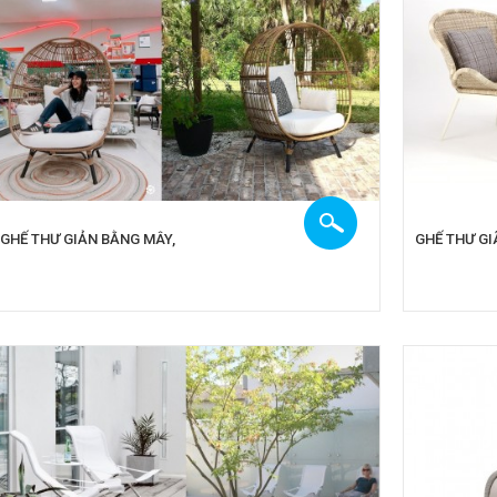
GHẾ THƯ GIẢN BẰNG MÂY,
GHẾ THƯ GI