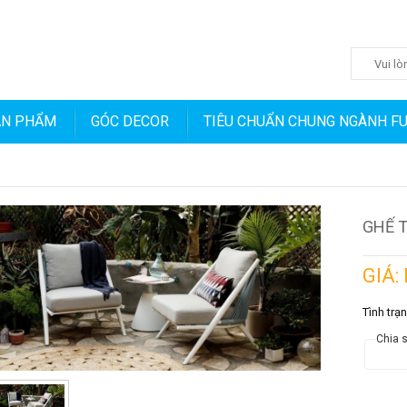
ẢN PHẨM
GÓC DECOR
TIÊU CHUẨN CHUNG NGÀNH F
GHẾ T
GIÁ:
Tình trạ
Chia s