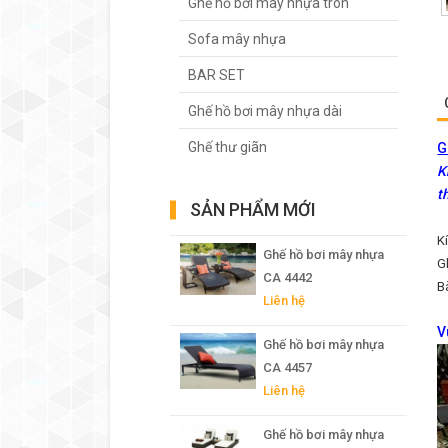
Ghế hồ bơi mây nhựa tròn
Sofa mây nhựa
BAR SET
Ghế hồ bơi mây nhựa dài
Ghế thư giãn
G
K
t
SẢN PHẨM MỚI
K
Ghế hồ bơi mây nhựa
G
CA 4442
B
Liên hệ
V
Ghế hồ bơi mây nhựa
CA 4457
Liên hệ
Ghế hồ bơi mây nhựa