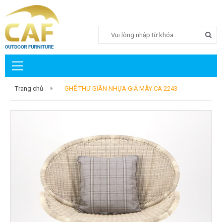
Search
Trang chủ
GHẾ THƯ GIÃN NHỰA GIẢ MÂY CA 2243