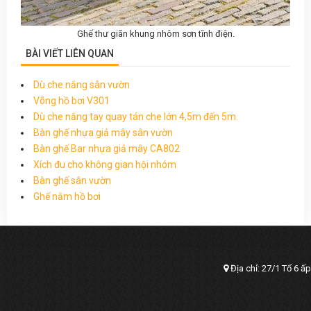
Ghế thư giãn khung nhôm sơn tĩnh điện.
BÀI VIẾT LIÊN QUAN
Dù che nắng sân vườn
Võng hồ bơi V301
Dù che nắng tay quay tán che lớn 4,5m đến 5m.
Bàn ghế nhựa giả mây sân vườn
Bàn ghế Bar nhựa giả mây CA802
Xích đu cho không gian hội nhóm
Bàn ghế sân vườn
Ghế nằm hồ bơi
Địa chỉ: 27/1 Tổ 6 ấ