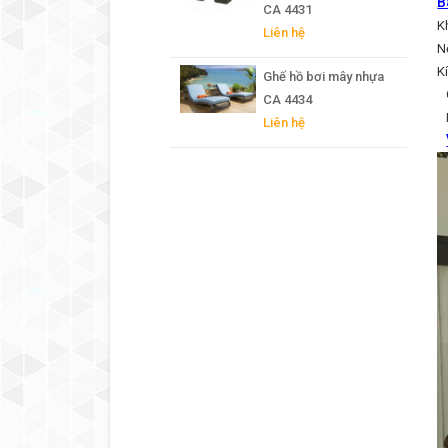
B
CA 4431
K
Liên hệ
N
K
Ghế hồ bơi mây nhựa
G
CA 4434
B
Liên hệ