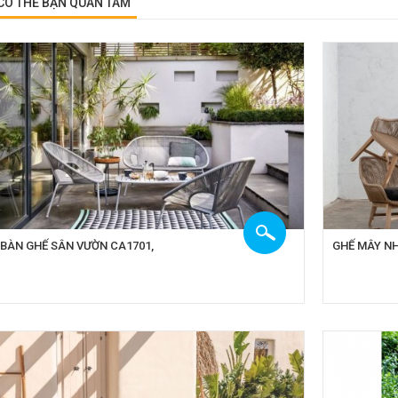
CÓ THỂ BẠN QUAN TÂM
BÀN GHẾ SÂN VƯỜN CA1701,
GHẾ MÂY NH