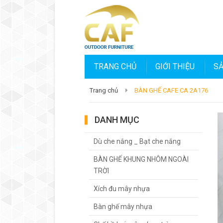
TRANG CHỦ
GIỚI THIỆU
S
Trang chủ
BÀN GHẾ CAFE CA 2A176
DANH MỤC
Dù che nắng _ Bạt che nắng
BÀN GHẾ KHUNG NHÔM NGOÀI
TRỜI
Xích đu mây nhựa
Bàn ghế mây nhựa