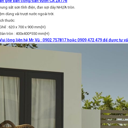
àn ghế ban công/sân vườn CA 2A176
hung sắt sơn tĩnh điện, đan sợi dây NHỰA tròn.
ệm dùng vải trượt nước ngoài trời.
ích thước:
hế : 620 x 700 x 900 mm(H)
àn tròn : 400x400*550 mm(H)
Vui lòng liên hệ Mr Vũ : 0902 757817 hoặc 0909 472 479 để được tư vấ