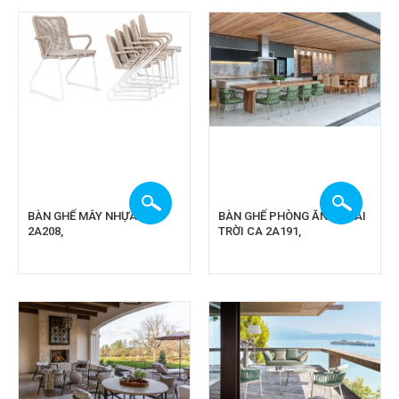
BÀN GHẾ MÂY NHỰA CA
BÀN GHẾ PHÒNG ĂN NGOÀI
2A208,
TRỜI CA 2A191,