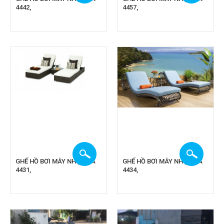
4442,
4457,
GHẾ HỒ BƠI MÂY NHỰA CA
GHẾ HỒ BƠI MÂY NHỰA CA
4431,
4434,