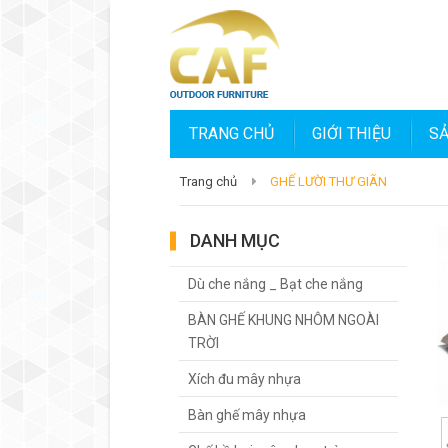
TRANG CHỦ
GIỚI THIỆU
S
Trang chủ
GHẾ LƯỜI THƯ GIÃN
DANH MỤC
Dù che nắng _ Bạt che nắng
BÀN GHẾ KHUNG NHÔM NGOÀI
TRỜI
Xích đu mây nhựa
Bàn ghế mây nhựa