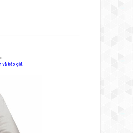
n.
 và báo giá.