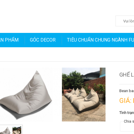
ẢN PHẨM
GÓC DECOR
TIÊU CHUẨN CHUNG NGÀNH F
GHẾ L
Bean bag
GIÁ:
Tình trạ
Chia s