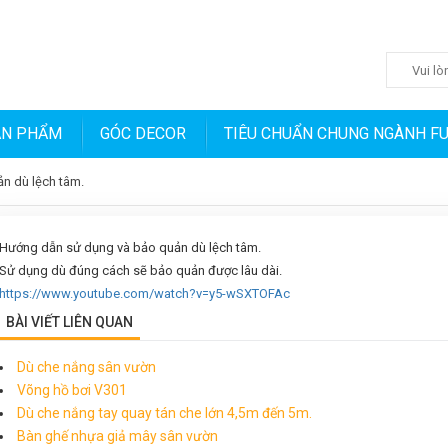
ẢN PHẨM
GÓC DECOR
TIÊU CHUẨN CHUNG NGÀNH F
n dù lệch tâm.
Hướng dẫn sử dụng và bảo quản dù lệch tâm.
Sử dụng dù đúng cách sẽ bảo quản được lâu dài.
https://www.youtube.com/watch?v=y5-wSXTOFAc
BÀI VIẾT LIÊN QUAN
Dù che nắng sân vườn
Võng hồ bơi V301
Dù che nắng tay quay tán che lớn 4,5m đến 5m.
Bàn ghế nhựa giả mây sân vườn