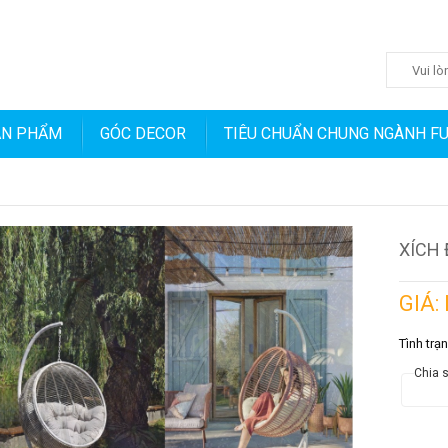
ẢN PHẨM
GÓC DECOR
TIÊU CHUẨN CHUNG NGÀNH F
XÍCH 
GIÁ:
Tình trạ
Chia s