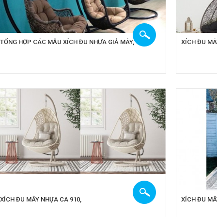
TỔNG HỢP CÁC MẪU XÍCH ĐU NHỰA GIẢ MÂY,
XÍCH ĐU MÂ
XÍCH ĐU MÂY NHỰA CA 910,
XÍCH ĐU MÂ