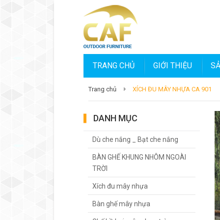
TRANG CHỦ
GIỚI THIỆU
S
Trang chủ
XÍCH ĐU MÂY NHỰA CA 901
DANH MỤC
Dù che nắng _ Bạt che nắng
BÀN GHẾ KHUNG NHÔM NGOÀI
TRỜI
Xích đu mây nhựa
Bàn ghế mây nhựa