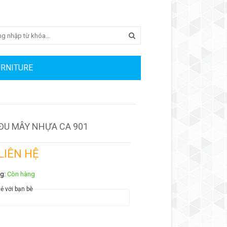
Search
URNITURE
ĐU MÂY NHỰA CA 901
 LIÊN HỆ
ng:
Còn hàng
ẻ với bạn bè