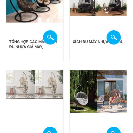
TỔNG HỢP CÁC MẪU XÍCH
XÍCH ĐU MÂY NHỰA CA 914,,
ĐU NHỰA GIẢ MÂY,