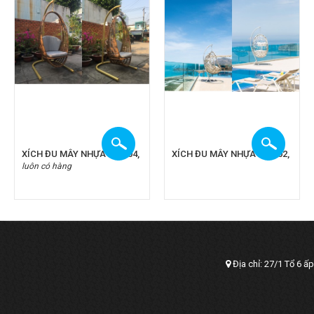
XÍCH ĐU MÂY NHỰA CA 904,
XÍCH ĐU MÂY NHỰA CA 902,
luôn có hàng
Địa chỉ: 27/1 Tổ 6 ấ