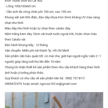
Kích Thước Xích Đu CA 903:
- Lồng 100x130x65 cm
- Cần xích đu vòng chân phi 100 cm, cao 195 cm
Khung sắt sơn tĩnh điện, đan dây nhựa tròn 3mm kháng UV màu vàng
nhạt như hình
Màu dây như hình hoặc tự chọn theo catalo dây.
Nệm trắng kem dày 10cm vải trượt nước ngoài trời, Hoặc chọn màu
theo Catalo vải
Bảo hành khung/dây : 12 tháng.
Vận chuyển: Miễn​ p​hí nội thành​ Tp. Hồ Chí Minh
Sản phẩm cần bảo quản tốt: có mái che, giới hạn người ngồi/ nằm (= 1
người) giúp tăng tuổi thọ lên đến 10 năm.
Chúng tôi nhận thiết kế sản phẩm theo nhu cầu khách hàng theo hình
ảnh hoặc ý tưởng phác thảo.
Quý khách có nhu cầu về sản phẩm liên hệ:
0902 757 817/
0909472479
hoặc email: ngocvu135.vn@gmail.com