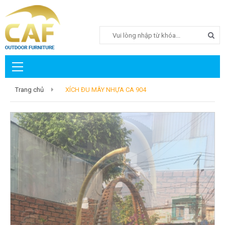
Search
Trang chủ
XÍCH ĐU MÂY NHỰA CA 904