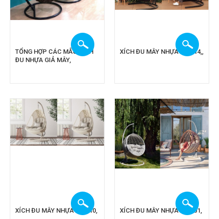
TỔNG HỢP CÁC MẪU XÍCH
XÍCH ĐU MÂY NHỰA CA 914,,
ĐU NHỰA GIẢ MÂY,
XÍCH ĐU MÂY NHỰA CA 910,
XÍCH ĐU MÂY NHỰA CA 901,