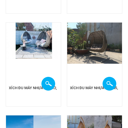
XÍCH ĐU MÂY NHỰA CA 912,
XÍCH ĐU MÂY NHỰA CA 905,