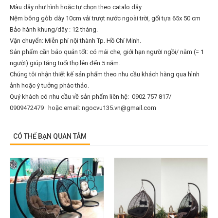
Màu dây như hình hoặc tự chọn theo catalo dây.
Nệm bông gòb dày 10cm vải trượt nước ngoài trời, gối tựa 65x 50 cm
Bảo hành khung/dây : 12 tháng.
Vận chuyển: Miễn​ p​hí nội thành​ Tp. Hồ Chí Minh.
Sản phẩm cần bảo quản tốt: có mái che, giới hạn người ngồi/ nằm (= 1
người) giúp tăng tuổi thọ lên đến 5 năm.
Chúng tôi nhận thiết kế sản phẩm theo nhu cầu khách hàng qua hình
ảnh hoặc ý tưởng phác thảo.
Quý khách có nhu cầu về sản phẩm liên hệ:
0902 757 817/
0909472479
hoặc email: ngocvu135.vn@gmail.com
CÓ THỂ BẠN QUAN TÂM