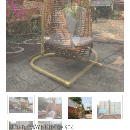
XÍCH ĐU MÂY NHỰA CA 904