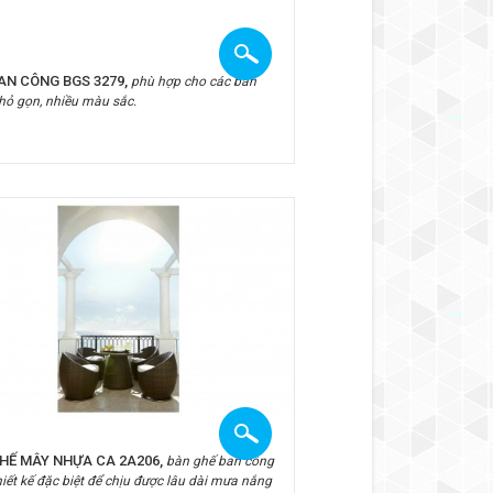
AN CÔNG BGS 3279,
phù hợp cho các ban
hỏ gọn, nhiều màu sắc.
HẾ MÂY NHỰA CA 2A206,
bàn ghế ban công
iết kế đặc biệt để chịu được lâu dài mưa nắng