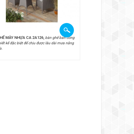
HẾ MÂY NHỰA CA 2A126,
bàn ghế ban công
iết kế đặc biệt để chịu được lâu dài mưa nắng
p.