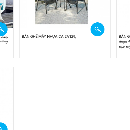
BÀN GHẾ MÂY NHỰA CA 2A129,
BÀN G
 công
 nắng
được th
trực tiế