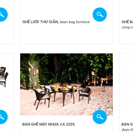
GHẾ LƯỜI THƯ GIÃN,
GHẾ B
bean bag furniture
công n
BÀN GHẾ MÂY NHỰA CA 2239,
BÀN G
được th