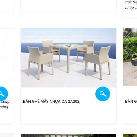
trực ti
nhập, 
BÀN GHẾ MÂY NHỰA CA 2A202,
BÀN G
n công
 nắng